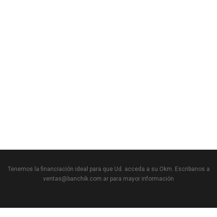
Tenemos la financiación ideal para que Ud. acceda a su Okm. Escribanos a
ventas@banchik.com.ar para mayor información